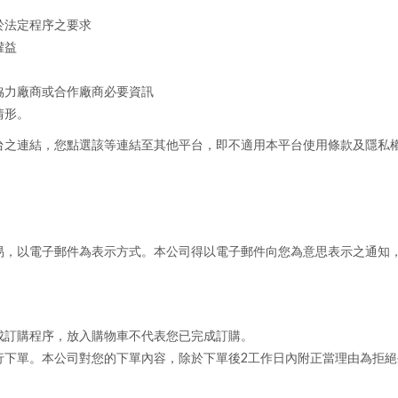
於法定程序之要求
權益
協力廠商或合作廠商必要資訊
情形。
台之連結，您點選該等連結至其他平台，即不適用本平台使用條款及隱私
易，以電子郵件為表示方式。本公司得以電子郵件向您為意思表示之通知
成訂購程序，放入購物車不代表您已完成訂購。
行下單。本公司對您的下單內容，除於下單後2工作日內附正當理由為拒