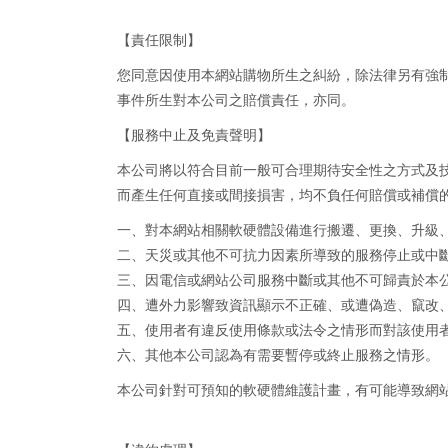
【責任限制】
您同意因使用本網站購物所生之糾紛，除法律另有強
事件所生對本公司之賠償責任，亦同。
【服務中止及免責聲明】
本公司將以符合目前一般可合理期待安全性之方式及
而產生任何直接或間接損害，均不負任何賠償或補償
一、對本網站相關軟硬體設備進行搬遷、更換、升級
二、天災或其他不可抗力因素所導致的服務停止或中
三、因電信或網站公司服務中斷或其他不可歸責於本
四、遭外力影響致資訊顯示不正確、或遭偽造、竄改
五、使用者有違反使用條款或法令之情形而對該使用
六、其他本公司認為有需要暫停或終止服務之情形。
本公司針對可預知的軟硬體維護計畫，有可能導致網