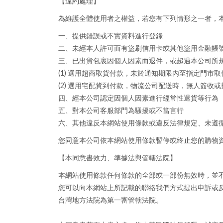
【違約處理】
為維護全體使用者之權益，若您有下列情形之一者，
一、提供錯誤或不實資料進行登錄
二、未經本人許可而有盜刷信用卡或其他盜用金融帳
三、已出貨包裹因個人因素而退件，或超過本公司所
(1) 選用超商取貨付款，未於通知期限內至指定門市取
(2) 選用宅配貨到付款，物流公司配送時，無人簽收
四、經本公司認定因個人因素進行經常性退貨等行為
五、對本公司客服部門為騷擾或不當言行
六、其他違反本網站使用條款或違反法律規定、未遵
您同意本公司依本網站使用條款暫停或終止您的購物
【本同意書效力、準據法與管轄法院】
本網站使用條款任何條款的全部或一部份無效時，並
您可以向本網站上所記載的聯絡我們方式提出申訴或
台灣地方法院為第一審管轄法院。