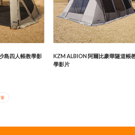
D 沙島四人帳教學影
KZM ALBION 阿爾比豪華隧道帳
學影片
筆