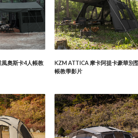
 工業風奧斯卡4人帳教
KZM ATTICA 摩卡阿提卡豪華別
帳教學影片