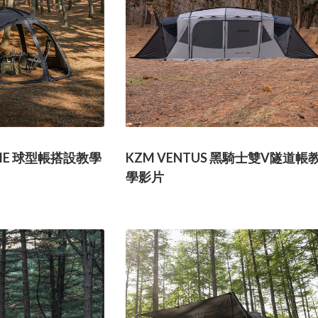
OME 球型帳搭設教學
KZM VENTUS 黑騎士雙V隧道帳
學影片